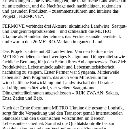
Entwicklungen – die Notwendigkeit, die ukrainische Landwirtschaft
zu unterstützen, und die Nachfrage nach nachhaltigen, regionalen
und gesunden Produkten – zusammenzuführen und initiierte das
Projekt „FERMOVE“.
FERMOVE verbindet drei Akteure: ukrainische Landwirte, Saatgut-
und Düngemittelproduzenten – und schließlich die METRO
Ukraine als Handelsunternehmen, das Vertriebskanäle bereitstellt,
und zwar in den 26 METRO-Märkten im ganzen Land.
Das Projekt startete mit 30 Landwirten. Von den Partnern der
METRO erhielten sie hochwertiges Saatgut und Düngemittel sowie
fachliche Beratung für jeden Schritt ihres Anbauprozesses. Das Ziel:
Produktivität, Lebensmittelqualität und Lebensmittelsicherheit
nachhaltig zu steigern. Erster Partner war Syngenta. Mittlerweile
haben sich dem Programm, das auch vom Ministerium für
wirtschaftliche Entwicklung und Landwirtschaft der Ukraine
tatkräftig unterstützt wird, vier weitere Saatgut- und
Düngemittellieferanten angeschlossen – RIJK ZWAAN, Sakata,
Enza Zaden und Bejo.
Nach der Ernte übernimmt METRO Ukraine die gesamte Logistik,
sorgt für die Verpackung und den Transport gemäß internationalen
Standards und den ukrainischen Vorschriften im Bereich
Lebensmittelsicherheit. Somit ist die Qualitätskontrolle bis zur
Regalplatzierung und dem Verkauf unter der Eigenmarke