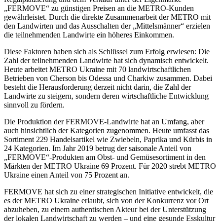
„FERMOVE“ zu günstigen Preisen an die METRO-Kunden
gewährleistet. Durch die direkte Zusammenarbeit der METRO mit
den Landwirten und das Ausschalten der „Mittelsmänner“ erzielen
die teilnehmenden Landwirte ein höheres Einkommen.
Diese Faktoren haben sich als Schlüssel zum Erfolg erwiesen: Die
Zahl der teilnehmenden Landwirte hat sich dynamisch entwickelt.
Heute arbeitet METRO Ukraine mit 70 landwirtschaftlichen
Betrieben von Cherson bis Odessa und Charkiw zusammen. Dabei
besteht die Herausforderung derzeit nicht darin, die Zahl der
Landwirte zu steigern, sondern deren wirtschaftliche Entwicklung
sinnvoll zu fördern.
Die Produktion der FERMOVE-Landwirte hat an Umfang, aber
auch hinsichtlich der Kategorien zugenommen. Heute umfasst das
Sortiment 229 Handelsartikel wie Zwiebeln, Paprika und Kürbis in
24 Kategorien. Im Jahr 2019 betrug der saisonale Anteil von
„FERMOVE“-Produkten am Obst- und Gemüsesortiment in den
Märkten der METRO Ukraine 69 Prozent. Für 2020 strebt METRO
Ukraine einen Anteil von 75 Prozent an.
FERMOVE hat sich zu einer strategischen Initiative entwickelt, die
es der METRO Ukraine erlaubt, sich von der Konkurrenz vor Ort
abzuheben, zu einem authentischen Akteur bei der Unterstützung
der lokalen Landwirtschaft zu werden – und eine gesunde Esskultur