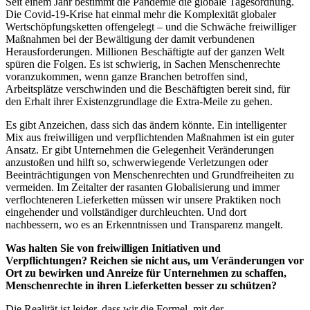
Seit einem Jahr bestimmt die Pandemie die globale Tagesordnung.
Die Covid-19-Krise hat einmal mehr die Komplexität globaler
Wertschöpfungsketten offengelegt – und die Schwäche freiwilliger
Maßnahmen bei der Bewältigung der damit verbundenen
Herausforderungen. Millionen Beschäftigte auf der ganzen Welt
spüren die Folgen. Es ist schwierig, in Sachen Menschenrechte
voranzukommen, wenn ganze Branchen betroffen sind,
Arbeitsplätze verschwinden und die Beschäftigten bereit sind, für
den Erhalt ihrer Existenzgrundlage die Extra-Meile zu gehen.
Es gibt Anzeichen, dass sich das ändern könnte. Ein intelligenter
Mix aus freiwilligen und verpflichtenden Maßnahmen ist ein guter
Ansatz. Er gibt Unternehmen die Gelegenheit Veränderungen
anzustoßen und hilft so, schwerwiegende Verletzungen oder
Beeinträchtigungen von Menschenrechten und Grundfreiheiten zu
vermeiden. Im Zeitalter der rasanten Globalisierung und immer
verflochteneren Lieferketten müssen wir unsere Praktiken noch
eingehender und vollständiger durchleuchten. Und dort
nachbessern, wo es an Erkenntnissen und Transparenz mangelt.
Was halten Sie von freiwilligen Initiativen und
Verpflichtungen? Reichen sie nicht aus, um Veränderungen vor
Ort zu bewirken und Anreize für Unternehmen zu schaffen,
Menschenrechte in ihren Lieferketten besser zu schützen?
Die Realität ist leider, dass wir die Formel, mit der