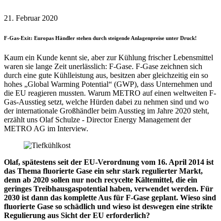
21. Februar 2020
F-Gas-Exit: Europas Händler stehen durch steigende Anlagenpreise unter Druck!
Kaum ein Kunde kennt sie, aber zur Kühlung frischer Lebensmittel
waren sie lange Zeit unerlässlich: F-Gase. F-Gase zeichnen sich
durch eine gute Kühlleistung aus, besitzen aber gleichzeitig ein so
hohes „Global Warming Potential“ (GWP), dass Unternehmen und
die EU reagieren mussten. Warum METRO auf einen weltweiten F-
Gas-Ausstieg setzt, welche Hürden dabei zu nehmen sind und wo
der internationale Großhändler beim Ausstieg im Jahre 2020 steht,
erzählt uns Olaf Schulze - Director Energy Management der
METRO AG im Interview.
Olaf, spätestens seit der EU-Verordnung vom 16. April 2014 ist
das Thema fluorierte Gase ein sehr stark regulierter Markt,
denn ab 2020 sollen nur noch recycelte Kältemittel, die ein
geringes Treibhausgaspotential haben, verwendet werden. Für
2030 ist dann das komplette Aus für F-Gase geplant. Wieso sind
fluorierte Gase so schädlich und wieso ist deswegen eine strikte
Regulierung aus Sicht der EU erforderlich?