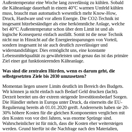
Außentemperatur eine Woche lang zuverlässig zu kühlen. Sobald
die Kälteanlage dauerhaft in einem 40°C warmen Umfeld kühlen
muss, braucht man automatisch wesentlich mehr Know-How,
Druck, Hardware und vor allem Energie. Die CO2-Technik ist
insgesamt hitzebeständiger als eine herkömmliche Anlage, welche
bei 40°C Außentemperatur schon über dem Limit ist und als
logische Konsequenz einfach ausfällt. Somit ist die neue Technik
nicht nur in Hinsicht auf die Energieeinsparungen von Vorteil,
sondern insgesamt ist sie auch deutlich zuverlässiger und
widerstandsfähiger. Dies ermöglicht uns, eine konstante
Lebensmittelqualität zu gewährleisten und genau das ist das primäre
Ziel einer gut funktionierenden Kälteanlage.
Was sind die zentralen Hürden, wenn es darum geht, die
selbstgesetzten Ziele bis 2030 umzusetzen?
Momentan liegen unsere Limits deutlich im Bereich des Budgets.
Wir können ja nicht einfach nach Bedarf Geld drucken (lacht).
Derzeit bereitet uns der extrem steigende Investitionsbedarf Sorgen.
Die Händler stehen in Europa unter Druck, da einerseits die EU-
Regulierung bereits ab 01.01.2020 greift. Andererseits haben sie 20-
30% höhere Kosten für die gleichen Komponenten verglichen mit
den Kosten von vor drei Jahren, was enorme Sprünge sind.
Wahrscheinlicher ist für mich, dass die Kosten eher weitersteigen
werden. Grund hierfür ist die Nachfrage nach den Materialien,