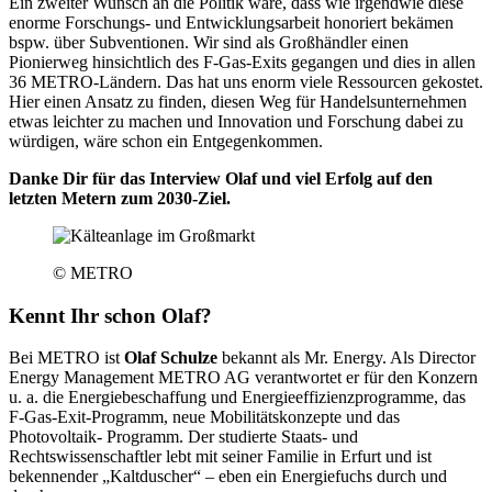
Ein zweiter Wunsch an die Politik wäre, dass wie irgendwie diese
enorme Forschungs- und Entwicklungsarbeit honoriert bekämen
bspw. über Subventionen. Wir sind als Großhändler einen
Pionierweg hinsichtlich des F-Gas-Exits gegangen und dies in allen
36 METRO-Ländern. Das hat uns enorm viele Ressourcen gekostet.
Hier einen Ansatz zu finden, diesen Weg für Handelsunternehmen
etwas leichter zu machen und Innovation und Forschung dabei zu
würdigen, wäre schon ein Entgegenkommen.
Danke Dir für das Interview Olaf und viel Erfolg auf den
letzten Metern zum 2030-Ziel.
© METRO
Kennt Ihr schon Olaf?
Bei METRO ist
Olaf Schulze
bekannt als Mr. Energy. Als Director
Energy Management METRO AG verantwortet er für den Konzern
u. a. die Energiebeschaffung und Energieeffizienzprogramme, das
F-Gas-Exit-Programm, neue Mobilitätskonzepte und das
Photovoltaik- Programm. Der studierte Staats- und
Rechtswissenschaftler lebt mit seiner Familie in Erfurt und ist
bekennender „Kaltduscher“ – eben ein Energiefuchs durch und