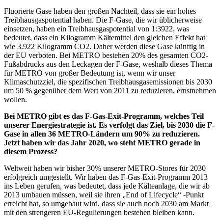
Fluorierte Gase haben den großen Nachteil, dass sie ein hohes
Treibhausgaspotential haben. Die F-Gase, die wir üblicherweise
einsetzen, haben ein Treibhausgaspotential von 1:3922, was
bedeutet, dass ein Kilogramm Kältemittel den gleichen Effekt hat
wie 3.922 Kilogramm CO2. Daher werden diese Gase künftig in
der EU verboten. Bei METRO bestehen 20% des gesamten CO2-
Fußabdrucks aus den Leckagen der F-Gase, weshalb dieses Thema
für METRO von großer Bedeutung ist, wenn wir unser
Klimaschutzziel, die spezifischen Treibhausgasemissionen bis 2030
um 50 % gegenüber dem Wert von 2011 zu reduzieren, ernstnehmen
wollen.
Bei METRO gibt es das F-Gas-Exit-Programm, welches Teil
unserer Energiestrategie ist. Es verfolgt das Ziel, bis 2030 die F-
Gase in allen 36 METRO-Ländern um 90% zu reduzieren.
Jetzt haben wir das Jahr 2020, wo steht METRO gerade in
diesem Prozess?
Weltweit haben wir bisher 30% unserer METRO-Stores für 2030
erfolgreich umgestellt. Wir haben das F-Gas-Exit-Programm 2013
ins Leben gerufen, was bedeutet, dass jede Kälteanlage, die wir ab
2013 umbauen müssen, weil sie ihren „End of Lifecycle“ -Punkt
erreicht hat, so umgebaut wird, dass sie auch noch 2030 am Markt
mit den strengeren EU-Regulierungen bestehen bleiben kann.