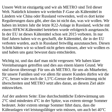
Unsere Welt ist einzigartig und wir als METRO sind Teil dieser
Welt. Natürlich könnten wir weiterhin F-Gase als Kältemittel in
Ländern wie China oder Russland verwenden, weil es dort keine
Regulierungen dazu gibt, aber das ist nicht das, was wir wollen. Wir
haben im letzten Jahr die letzte R22-Anlage in Russland, welche mit
einem HFKW-Kältemittel betrieben wurde erfolgreich ausgetauscht.
In der EU ist dieses Kältemittel schon seit 2015 verboten. In nur
fünf Jahren haben wir es geschafft, die Kältemittel, die in der EU
verboten wurden, auch in Russland freiwillig auszutauschen. Diesen
Schritt hätten wir so schnell nicht gehen müssen, aber wir wollten es
und haben uns ganz bewusst dazu entschieden.
Wichtig ist, und das darf man nicht vergessen: Wir haben klare
Vereinbarungen getroffen und dies aus einem klaren Grund. Wir
sind davon überzeugt: Für uns als METRO, für uns als Mitarbeiter,
für unsere Familien und vor allem für unsere Kunden dürfen wir die
2°C, besser wäre noch die 1,5°C-Grenze der Erderwärmung nicht
überschreiten und METRO setzt alles daran, an diesem Ziel aktiv
mitzuwirken.
Auf der anderen Seite: Eine durchschnittliche Erderwärmung um
2°C sind mindesten 4°C in der Spitze, was extrem strenge Sommer
bedeutet. Jeder extrem strenge Sommer führt dazu, dass die
Kälteanlagen viel leistungsfähiger sein müssen, um auch bei 40°C