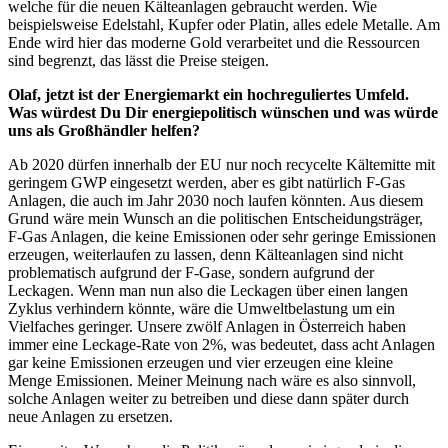
welche für die neuen Kälteanlagen gebraucht werden. Wie
beispielsweise Edelstahl, Kupfer oder Platin, alles edele Metalle. Am
Ende wird hier das moderne Gold verarbeitet und die Ressourcen
sind begrenzt, das lässt die Preise steigen.
Olaf, jetzt ist der Energiemarkt ein hochreguliertes Umfeld.
Was würdest Du Dir energiepolitisch wünschen und was würde
uns als Großhändler helfen?
Ab 2020 dürfen innerhalb der EU nur noch recycelte Kältemitte mit
geringem GWP eingesetzt werden, aber es gibt natürlich F-Gas
Anlagen, die auch im Jahr 2030 noch laufen könnten. Aus diesem
Grund wäre mein Wunsch an die politischen Entscheidungsträger,
F-Gas Anlagen, die keine Emissionen oder sehr geringe Emissionen
erzeugen, weiterlaufen zu lassen, denn Kälteanlagen sind nicht
problematisch aufgrund der F-Gase, sondern aufgrund der
Leckagen. Wenn man nun also die Leckagen über einen langen
Zyklus verhindern könnte, wäre die Umweltbelastung um ein
Vielfaches geringer. Unsere zwölf Anlagen in Österreich haben
immer eine Leckage-Rate von 2%, was bedeutet, dass acht Anlagen
gar keine Emissionen erzeugen und vier erzeugen eine kleine
Menge Emissionen. Meiner Meinung nach wäre es also sinnvoll,
solche Anlagen weiter zu betreiben und diese dann später durch
neue Anlagen zu ersetzen.