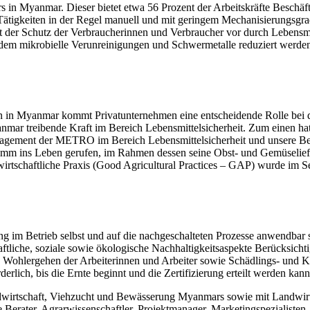
rs in Myanmar. Dieser bietet etwa 56 Prozent der Arbeitskräfte Beschäf
Tätigkeiten in der Regel manuell und mit geringem Mechanisierungsgra
t der Schutz der Verbraucherinnen und Verbraucher vor durch Lebensmit
ndem mikrobielle Verunreinigungen und Schwermetalle reduziert werde
n in Myanmar kommt Privatunternehmen eine entscheidende Rolle bei d
 treibende Kraft im Bereich Lebensmittelsicherheit. Zum einen hat s
gagement der METRO im Bereich Lebensmittelsicherheit und unsere B
 ins Leben gerufen, im Rahmen dessen seine Obst- und Gemüseliefera
wirtschaftliche Praxis (Good Agricultural Practices – GAP) wurde im 
ng im Betrieb selbst und auf die nachgeschalteten Prozesse anwendbar
tliche, soziale sowie ökologische Nachhaltigkeitsaspekte Berücksichti
 Wohlergehen der Arbeiterinnen und Arbeiter sowie Schädlings- und Kr
rlich, bis die Ernte beginnt und die Zertifizierung erteilt werden kann
rtschaft, Viehzucht und Bewässerung Myanmars sowie mit Landwirte
rater, Agrarwissenschaftler, Projektmanager, Marketingspezialisten, Ge