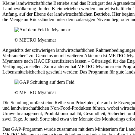
Kleine landwirtschaftliche Betriebe sind das Rückgrat des Agrarsekto
Landbevölkerung. In den Kleinbetrieben werden landwirtschaftliche 
Anfang, auf der Ebene der landwirtschaftlichen Betriebe. Hier beginn
die Menge an Rückständen unter dem zulässigen Niveau liegt oder i
© METRO Myanmar
Angesichts der schwierigen landwirtschaftlichen Rahmenbedingunge
Verbraucher“ zu. Gemeinsam mit weiteren Akteuren ist METRO Myanmar
Myanmars nach HACCP zertifizieren lassen – Gütesiegel für das En
Verfügung zu stellen. Zum anderen hat METRO Myanmar ein Programm
Lebensmittelsicherheit geschult werden: Das Programm für gute land
© METRO Myanmar
Die Schulung umfasst eine Reihe von Prinzipien, die auf die Erzeugu
und landwirtschaftlichen Non-Food-Produkten führen, wobei wirtschaf
Umweltmanagement, Produktionsqualität, Gesundheit, Sicherheit und
zwei Tage. Je nach Sorte sind etwa vier Monate des Monitorings erforde
Das GAP-Programm wurde zusammen mit dem Ministerium für Landwi
METRO Myanmar eine externe Schulungsorganisation beauftragt, die Be