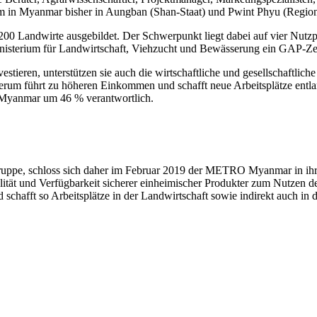
mm in Myanmar bisher in Aungban (Shan-Staat) und Pwint Phyu (Regi
0 Landwirte ausgebildet. Der Schwerpunkt liegt dabei auf vier Nutz
isterium für Landwirtschaft, Viehzucht und Bewässerung ein GAP-Zert
ieren, unterstützen sie auch die wirtschaftliche und gesellschaftlich
iederum führt zu höheren Einkommen und schafft neue Arbeitsplätze en
in Myanmar um 46 % verantwortlich.
gruppe, schloss sich daher im Februar 2019 der METRO Myanmar in ihr
lität und Verfügbarkeit sicherer einheimischer Produkter zum Nutzen
chafft so Arbeitsplätze in der Landwirtschaft sowie indirekt auch in d