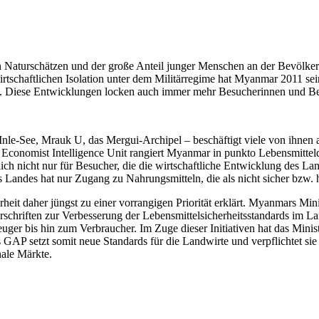
an Naturschätzen und der große Anteil junger Menschen an der Bevölke
rtschaftlichen Isolation unter dem Militärregime hat Myanmar 2011 sei
en. Diese Entwicklungen locken auch immer mehr Besucherinnen und 
nle-See, Mrauk U, das Mergui-Archipel – beschäftigt viele von ihnen 
conomist Intelligence Unit rangiert Myanmar in punkto Lebensmittelqua
ich nicht nur für Besucher, die die wirtschaftliche Entwicklung des La
 Landes hat nur Zugang zu Nahrungsmitteln, die als nicht sicher bzw. 
eit daher jüngst zu einer vorrangigen Priorität erklärt. Myanmars Min
Vorschriften zur Verbesserung der Lebensmittelsicherheitsstandards im
uger bis hin zum Verbraucher. Im Zuge dieser Initiativen hat das Minist
 GAP setzt somit neue Standards für die Landwirte und verpflichtet si
nale Märkte.