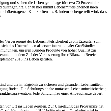
tigung und sichert die Lebensgrundlage für etwa 70 Prozent der
d durchgeführt. Genau hier nimmt Lebensmittelsicherheit ihren
tel übertragenen Krankheiten – z.B. indem sichergestellt wird, dass
n.
er Verbesserung der Lebensmittelsicherheit „vom Erzeuger zum
ich das Unternehmen als erster internationaler Großhändler
emühungen, unseren Kunden Produkte von hoher Qualität zur
nten mit dem Ziel der Verbesserung ihrer Bilanz im Bereich
September 2018 ins Leben gerufen.
 sind und die im Ergebnis zu sicheren und gesunden Lebensmitteln
gung finden. Die Schulungsinhalte umfassen Lebensmittelsicherheit,
ankheitsprävention. Jede Schulung zu einer Anbaupflanze dauert
.
n vor Ort ins Leben gerufen. Zur Umsetzung des Programms hat
schäftsanalysten und Hilfskräfte einsetzt. Gearbeitet wird in