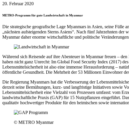
20. Februar 2020
METRO-Programm für gute Landwirtschaft in Myanmar
Die strategische geografische Lage Myanmars in Asien, seine Fülle 
„nächsten aufsteigenden Sterns Asiens“. Nach fünf Jahrzehnten der wi
Myanmar daher enorme wirtschaftliche und politische Veränderung
Während sich Reisende auf ihre Abenteuer in Myanmar freuen – den I
haben nicht ganz Unrecht: Im Global Food Security Index (2017) des E
Lebensmittelsicherheit ist also eine immense Herausforderung – natürl
öffentliche Gesundheit. Die Mehrheit der 53 Millionen Einwohner des
Die Regierung Myanmars hat die Verbesserung der Lebensmittelsicherh
derzeit seine Bemühungen, kurz- und langfristige Initiativen sowie 
Lebensmittelsicherheit eine Vielzahl von Prozessen umfasst: vom Erze
landwirtschaftliche Praxis (GAP) für 15 Nutzpflanzen eingeführt. Das
qualitativ hochwertiger Produkte für den heimischen sowie internatio
© METRO Myanmar