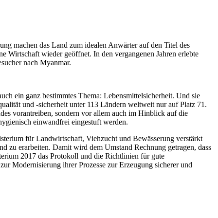
rung machen das Land zum idealen Anwärter auf den Titel des
ne Wirtschaft wieder geöffnet. In den vergangenen Jahren erlebte
Besucher nach Myanmar.
auch ein ganz bestimmtes Thema: Lebensmittelsicherheit. Und sie
lität und -sicherheit unter 113 Ländern weltweit nur auf Platz 71.
ndes vorantreiben, sondern vor allem auch im Hinblick auf die
hygienisch einwandfrei eingestuft werden.
isterium für Landwirtschaft, Viehzucht und Bewässerung verstärkt
 Land zu erarbeiten. Damit wird dem Umstand Rechnung getragen, dass
erium 2017 das Protokoll und die Richtlinien für gute
e zur Modernisierung ihrer Prozesse zur Erzeugung sicherer und